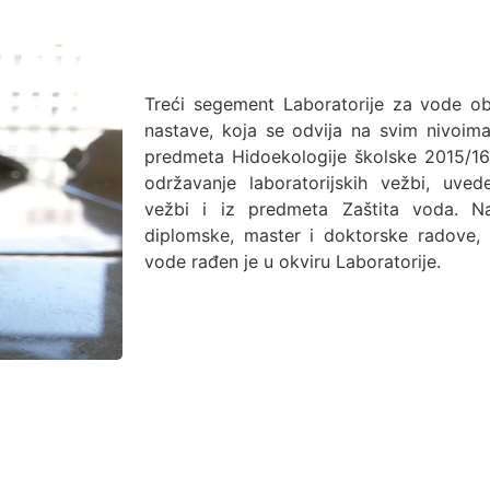
Treći segement Laboratorije za vode o
nastave, koja se odvija na svim nivoima
predmeta Hidoekologije školske 2015/1
održavanje laboratorijskih vežbi, uve
vežbi i iz predmeta Zaštita voda. Na
diplomske, master i doktorske radove, k
vode rađen je u okviru Laboratorije.