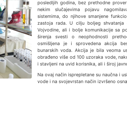
posledljih godina, bez prethodne provere
nekim slučajevima pojavu nagomil
sistemima, do njihove smanjene funkci
zastoja rada. U cilju boljeg shvatanj
Vojvodine, ali i bolje komunikacije sa p
širenja svesti o neophodnosti pretho
osmišljena je i sprovedena akcija bes
bunarskih voda. Akcija je bila veoma us
obrađeno više od 100 uzoraka vode, nakon
i stavljeni na uvid korisnika, ali i široj javn
Na ovaj način isprepletane su naučna i us
vode i na svojevrstan način izvršeno osna