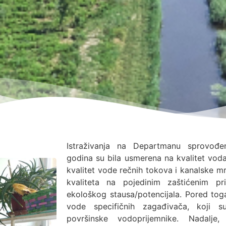
Istraživanja na Departmanu sprovođe
godina su bila usmerena na kvalitet voda
kvalitet vode rečnih tokova i kanalske mr
kvaliteta na pojedinim zaštićenim p
ekološkog stausa/potencijala. Pored toga
vode specifičnih zagađivača, koji 
površinske vodoprijemnike. Nadalje, 