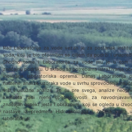
Rad Laboratorije za vode vezan je za postanak Institu
voda, koji je bio oformljen sa ciljem da podrži i unapređ
Shodno tome i Laboratorija za vode mu je u tom s
značajnu podršku. U skladu sa potrebama istraživanja ob
inovirana laboratoriska oprema. Danas Laboratorija
namene, analize uzoraka vode u svrhu sprovođenja naučni
vrši i uslužne analize. To su pre svega, analize neoph
kvaliteta radi njene upotrebljivosti za navodnjava
značajan aspekt jeste i obrazovni, koji se ogleda u izvo
nastave iz predmeta Hidroekologija i Zaštita voda 
laboratorije.