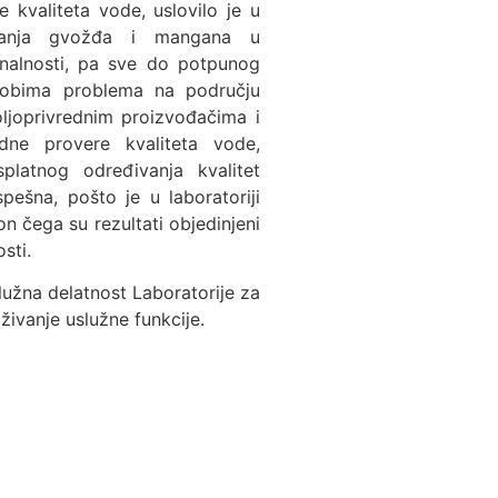
 kvaliteta vode, uslovilo je u
avanja gvožđa i mangana u
onalnosti, pa sve do potpunog
a obima problema na području
oljoprivrednim proizvođačima i
dne provere kvaliteta vode,
platnog određivanja kvalitet
pešna, pošto je u laboratoriji
 čega su rezultati objedinjeni
osti.
lužna delatnost Laboratorije za
živanje uslužne funkcije.