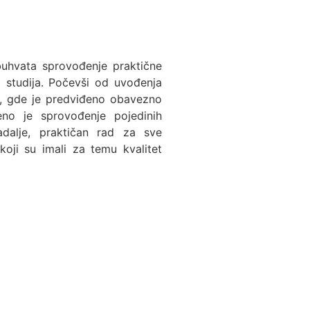
buhvata sprovođenje praktične
 studija. Počevši od uvođenja
6, gde je predviđeno obavezno
deno je sprovođenje pojedinih
dalje, praktičan rad za sve
oji su imali za temu kvalitet