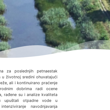
na za poslednjih petnaestak
 u životnoj sredini ohuvatajući
eže, ali i kontinuirano praćenje
rirodnim dobrima radi ocene
, rađene su i analize kvaliteta
su upuštali otpadne vode u
intenziviranje navodnjavanja