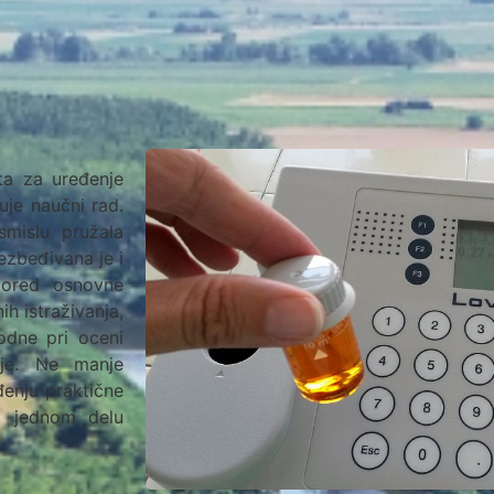
ta za uređenje
uje naučni rad.
mislu pružala
ezbeđivana je i
 pored osnovne
h istraživanja,
odne pri oceni
vnje. Ne manje
đenju praktične
u jednom delu